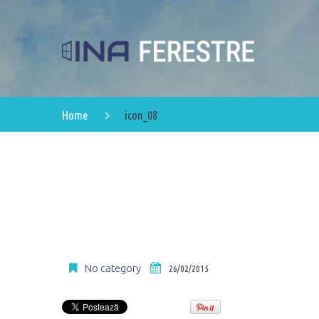
Home
icon_08
No category
26/02/2015