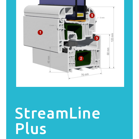
StreamLine
Plus