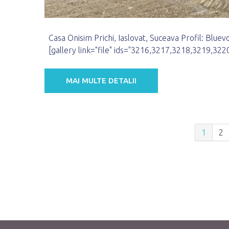
Casa Onisim Prichi, Iaslovat, Suceava Profil: Bluevo
[gallery link="file" ids="3216,3217,3218,3219,322
MAI MULTE DETALII
1
2