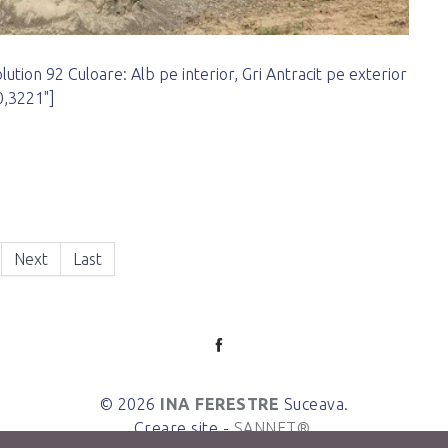
lution 92 Culoare: Alb pe interior, Gri Antracit pe exterior
0,3221"]
Next
Last
© 2026
INA FERESTRE
Suceava.
Creare site -
SANNET®
.