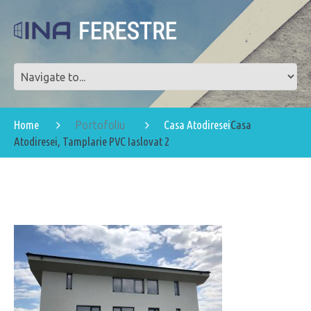
Home
Casa Atodiresei
Casa
Portofoliu
Atodiresei, Tamplarie PVC Iaslovat 2