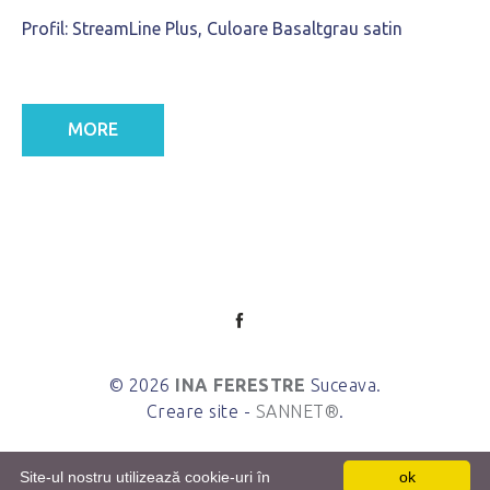
Profil: StreamLine Plus, Culoare Basaltgrau satin
MORE
© 2026
INA FERESTRE
Suceava.
Creare site -
SANNET®
.
Site-ul nostru utilizează cookie-uri în
ok