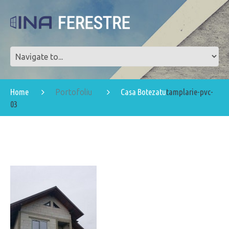
Home
Casa Botezatu
tamplarie-pvc-
Portofoliu
03