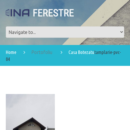
Home
Casa Botezatu
tamplarie-pvc-
Portofoliu
04