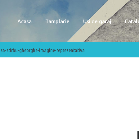
Acasa
Tamplarie
Usi de garaj
Catal
asa-stirbu-gheorghe-imagine-reprezentativa