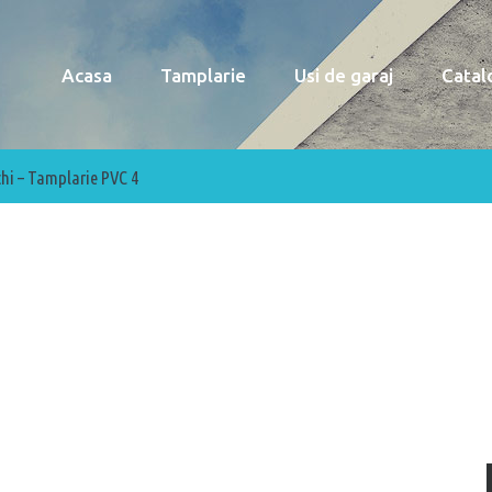
Acasa
Tamplarie
Usi de garaj
Catal
hi – Tamplarie PVC 4