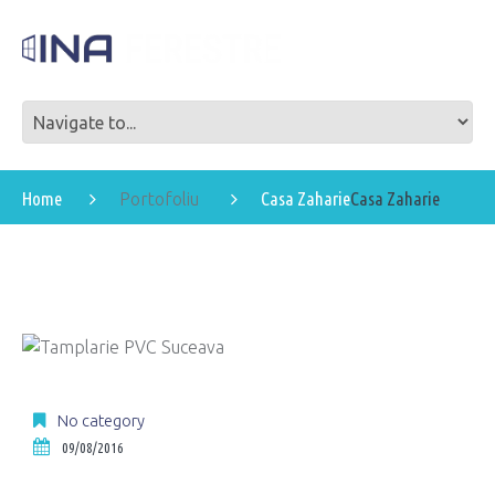
Home
Casa Zaharie
Casa Zaharie
Portofoliu
No category
09/08/2016