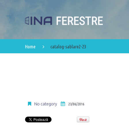
Home
catalog-sablare2-23
No category
23/06/2016