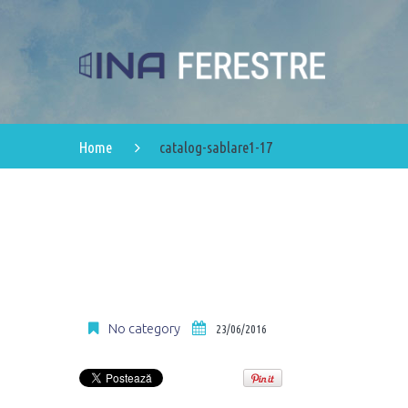
Home
catalog-sablare1-17
No category
23/06/2016