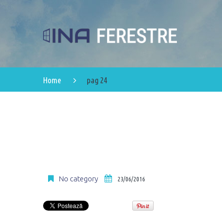
Home
pag 24
No category
23/06/2016