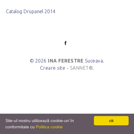
Catalog Drupanel 2014
© 2026
INA FERESTRE
Suceava.
Creare site -
SANNET®
.
Site-ul nostru utilizează cookie-uri în
ok
conformitate cu
Politica cookie