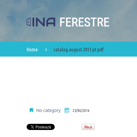
Home
catalog august 2013 pt pdf
No category
23/06/2016