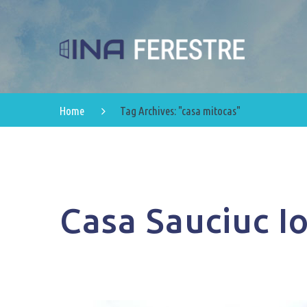
Home
Tag Archives: "casa mitocas"
Casa Sauciuc I