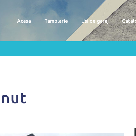
Acasa
Tamplarie
Usi de garaj
Catal
onut