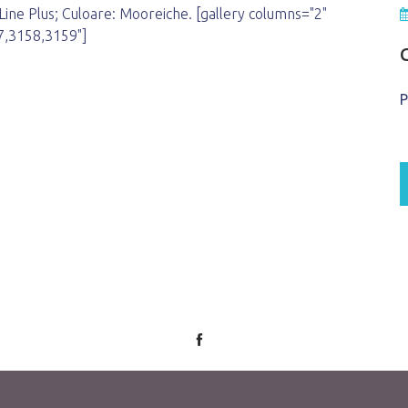
Line Plus; Culoare: Mooreiche. [gallery columns="2"
57,3158,3159"]
P
© 2026
INA FERESTRE
Suceava.