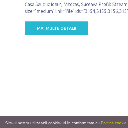
Casa Sauciuc Ionut, Mitocas, Suceava Profil: Stream
size="medium" link="file" ids="3154,3155,3156,31
MAI MULTE DETALII
Site-ul nostru utilizează cookie-uri în conformitate cu
Politica cookie