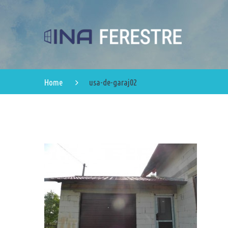
Home
usa-de-garaj02